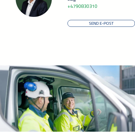
+4790830310
SEND E-POST