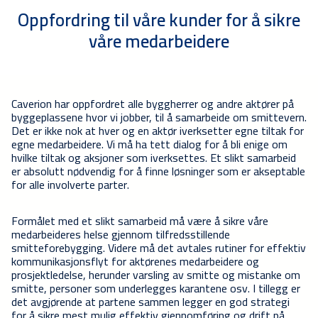
Oppfordring til våre kunder for å sikre
våre medarbeidere
Caverion har oppfordret alle byggherrer og andre aktører på
byggeplassene hvor vi jobber, til å samarbeide om smittevern.
Det er ikke nok at hver og en aktør iverksetter egne tiltak for
egne medarbeidere. Vi må ha tett dialog for å bli enige om
hvilke tiltak og aksjoner som iverksettes. Et slikt samarbeid
er absolutt nødvendig for å finne løsninger som er akseptable
for alle involverte parter.
Formålet med et slikt samarbeid må være å sikre våre
medarbeideres helse gjennom tilfredsstillende
smitteforebygging. Videre må det avtales rutiner for effektiv
kommunikasjonsflyt for aktørenes medarbeidere og
prosjektledelse, herunder varsling av smitte og mistanke om
smitte, personer som underlegges karantene osv. I tillegg er
det avgjørende at partene sammen legger en god strategi
for å sikre mest mulig effektiv gjennomføring og drift på