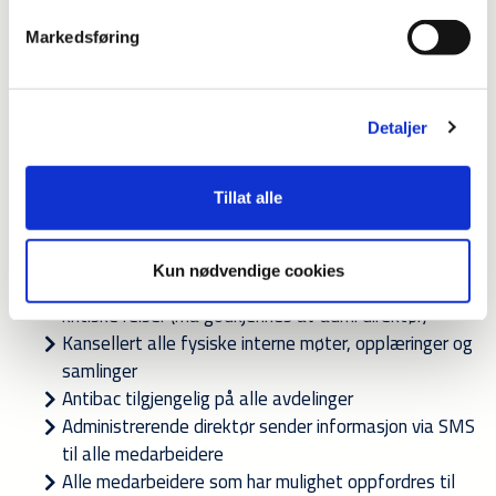
Slik sikrer vi liv og helse:
Kun friske medarbeidere skal reise på jobb, egen
Markedsføring
matpakke, strenge hygiene-tiltak i forbindelse med
servicebil, arbeidsklær etc.
Våre teknikere skal vise aktsomhet ved sine
Detaljer
servicebesøk, bruker f.eks. engangshansker over
vanlig vernehansker som byttes mellom hver kunde,
desinfiserer evt. verktøy
Tillat alle
Iverksatt smittevern-samarbeid, opplæring og
plakater om smittevern på alle prosjekter/avdelinger
Kun nødvendige cookies
Innført full reisestopp med fly, bortsett fra absolutt
kritiske reiser (må godkjennes av adm. direktør)
Kansellert alle fysiske interne møter, opplæringer og
samlinger
Antibac tilgjengelig på alle avdelinger
Administrerende direktør sender informasjon via SMS
til alle medarbeidere
Alle medarbeidere som har mulighet oppfordres til