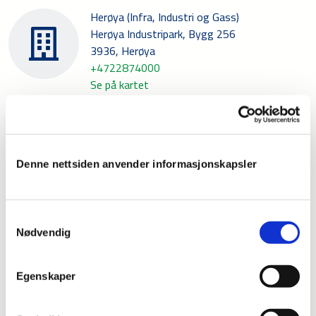
Herøya (Infra, Industri og Gass)
Herøya Industripark, Bygg 256
3936, Herøya
+4722874000
Se på kartet
Høyanger
Strandgata 12
6993, Høyanger
Denne nettsiden anvender informasjonskapsler
+4757714000
Se på kartet
Samtykkevalg
Førde
Nødvendig
Hafstadvegen 76
6813, Førde
Egenskaper
+4757723600
Se på kartet