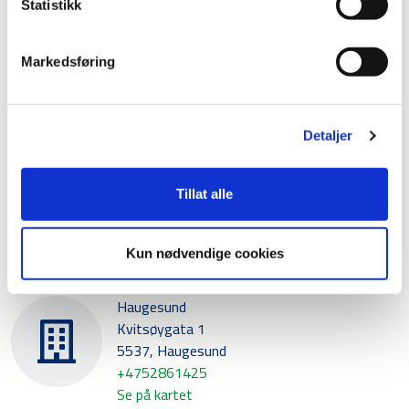
Statistikk
Gjøvik
Rambekkvegen 3
Markedsføring
2816, Gjøvik
+4761181800
Se på kartet
Detaljer
Drammen
Tegleverksveien 1
Tillat alle
3413, Lier
+4732842600
Se på kartet
Kun nødvendige cookies
Haugesund
Kvitsøygata 1
5537, Haugesund
+4752861425
Se på kartet