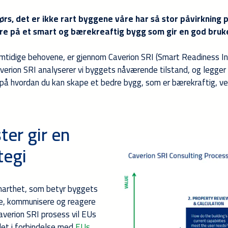
dørs, det er ikke rart byggene våre har så stor påvirkning p
ære på et smart og bærekreaftig bygg som gir en god bruk
mtidige behovene, er gjennom Caverion SRI (Smart Readiness In
rion SRI analyserer vi byggets nåværende tilstand, og legger en 
e på hvordan du kan skape et bedre bygg, som er bærekraftig, ve
ter gir en
tegi
smarthet, som betyr byggets
ke, kommunisere og reagere
averion SRI prosess vil EUs
let i forbindelse med
EUs