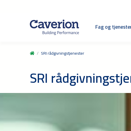
Fag og tjeneste
SRI rådgivningstjenester
SRI rådgivningstj