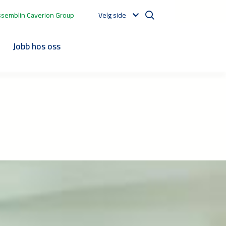
ssemblin Caverion Group
Velg side
t
Jobb hos oss