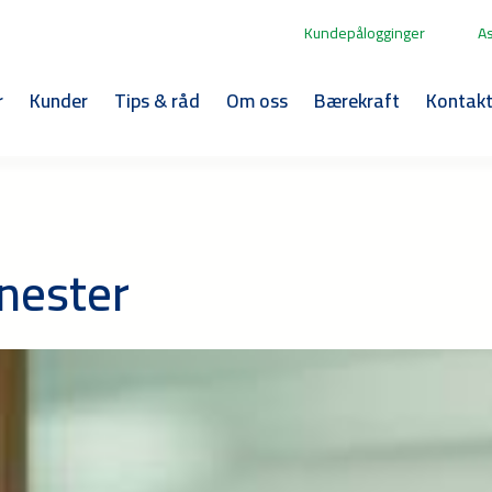
Kundepålogginger
A
r
Kunder
Tips & råd
Om oss
Bærekraft
Kontak
enester