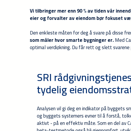
Vi tilbringer mer enn 90 % av tiden vår innen
eier og forvalter av eiendom bør fokuset v
Den enkleste måten for deg å svare på disse fre
som måler hvor smarte bygninger er.
Med Cave
optimal verdiøkning. Du får rett og slett svaren
SRI rådgivningstjenes
tydelig eiendomsstra
Analysen vil gi deg en indikator på byggets 
og byggets systemers evner til å forstå, tol
aktivt - på en effektiv måte. Som en del av C
beta-testmetode også bli gjennomført, utvik