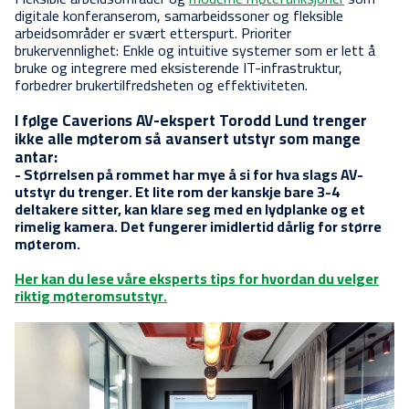
digitale konferanserom, samarbeidssoner og fleksible
arbeidsområder er svært etterspurt. Prioriter
brukervennlighet: Enkle og intuitive systemer som er lett å
bruke og integrere med eksisterende IT-infrastruktur,
forbedrer brukertilfredsheten og effektiviteten.
I følge Caverions AV-ekspert Torodd Lund trenger
ikke alle møterom så avansert utstyr som mange
antar:
- Størrelsen på rommet har mye å si for hva slags AV-
utstyr du trenger. Et lite rom der kanskje bare 3-4
deltakere sitter, kan klare seg med en lydplanke og et
rimelig kamera. Det fungerer imidlertid dårlig for større
møterom.
Her kan du lese våre eksperts tips for hvordan du velger
riktig møteromsutstyr.