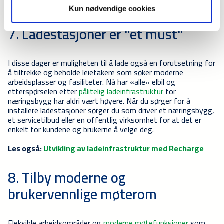
eiendom? Her kan du
laste ned en innkjøpsguide.
Kun nødvendige cookies
7. Ladestasjoner er "et must"
I disse dager er muligheten til å lade også en forutsetning for
å tiltrekke og beholde leietakere som søker moderne
arbeidsplasser og fasiliteter. Nå har «alle» elbil og
etterspørselen etter
pålitelig ladeinfrastruktur
for
næringsbygg har aldri vært høyere. Når du sørger for å
installere ladestasjoner sørger du som driver et næringsbygg,
et servicetilbud eller en offentlig virksomhet for at det er
enkelt for kundene og brukerne å velge deg.
Les også:
Utvikling av ladeinfrastruktur med Recharge
8. Tilby moderne og
brukervennlige møterom
Fleksible arbeidsområder og
moderne møtefunksjoner
som