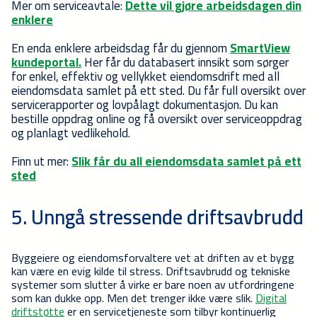
Mer om serviceavtale:
Dette vil gjøre arbeidsdagen din
enklere
En enda enklere arbeidsdag får du gjennom
SmartView
kundeportal.
Her får du databasert innsikt som sørger
for
enkel, effektiv og vellykket eiendomsdrift med all
eiendomsdata samlet på ett sted. Du får
full oversikt over
servicerapporter og lovpålagt dokumentasjon. Du kan
bestille oppdrag online og få oversikt over serviceoppdrag
og planlagt vedlikehold.
Finn ut mer:
Slik får du all eiendomsdata samlet på ett
sted
5. Unngå stressende driftsavbrudd
Byggeiere og eiendomsforvaltere vet at driften av et bygg
kan være en evig kilde til stress. Driftsavbrudd og tekniske
systemer som slutter å virke er bare noen av utfordringene
som kan dukke opp. Men det trenger ikke være slik.
Digital
driftstøtte
er en servicetjeneste som tilbyr kontinuerlig