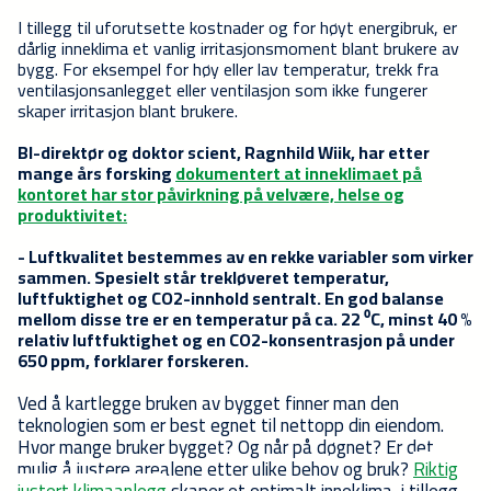
I tillegg til uforutsette kostnader og for høyt energibruk, er
dårlig inneklima et vanlig irritasjonsmoment blant brukere av
bygg. For eksempel for høy eller lav temperatur, trekk fra
ventilasjonsanlegget eller ventilasjon som ikke fungerer
skaper irritasjon blant brukere.
BI-direktør og doktor scient, Ragnhild Wiik, har etter
mange års forsking
dokumentert at inneklimaet på
kontoret har stor påvirkning på velvære, helse og
produktivitet:
- Luftkvalitet bestemmes av en rekke variabler som virker
sammen. Spesielt står trekløveret temperatur,
luftfuktighet og CO2-innhold sentralt. En god balanse
mellom disse tre er en temperatur på ca. 22 ⁰C, minst 40 %
relativ luftfuktighet og en CO2-konsentrasjon på under
650 ppm, forklarer forskeren.
Ved å kartlegge bruken av bygget finner man den
teknologien som er best egnet til nettopp din eiendom.
Hvor mange bruker bygget? Og når på døgnet? Er det
mulig å justere arealene etter ulike behov og bruk?
Riktig
justert klimaanlegg
skaper et optimalt inneklima, i tillegg