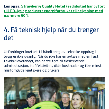
Les også:
Strawberry Quality Hotel Fredrikstad har byttet
til LED-lys og redusert energiforbruket til belysning med
nærmere 60 %
4. Få teknisk hjelp når du trenger
det
Utfordringer knyttet til håndtering av tekniske oppdrag i
bygg er ikke uvanlig. Når du ikke har en avtale med en fast
teknisk leverandør, kan dette føre til tidskrevende
administrasjon, ineffektivitet, økte kostnader og ikke minst
misfornøyde leietakere og brukere.