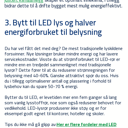
bidrar dette til å drifte bygget mest mulig energieffektivt.
3. Bytt til LED lys og
halver
energiforbruket til belysning
Du har vel fått det med deg? De mest tradisjonelle lyskildene
forsvinner. Nye løsninger bruker mindre energi og har lavere
servicekostnader. Visste du at strømforbruket til LED-rør er
mindre enn en tredjedel sammenlignet med tradisjonelle
lysrør? Dette fører til at du reduserer strømregningen for
belysning med 40-60%. Ganske attraktivt spør du oss. Hvis
du i tillegg optimaliserer antall og plassering i forhold til
lysbehov kan du spare 50-70 % energi.
Bytter du til LED, er levetiden mer enn fem ganger så lang
som vanlig lysstoffrør, noe som også reduserer behovet for
vedlikehold. LED-lysrør produserer ikke støy og er for
eksempel godt egnet til kontorer, hoteller og skoler.
Tips du ikke må gå glipp av:
Her er flere fordeler med LED