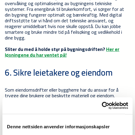
overvåking og optimalisering av bygningens tekniske
systemer. Fra energibruk til brukerkomfort, vi sørger for at
din bygning fungerer optimalt og bærekraftig. Med digital
driftsstøtte tar vi hånd om det tekniske ansvaret, og
reagerer umiddelbart hvis noe skulle oppstå. Du kan jobbe
smartere og bruke mindre tid på feilsøking og vedlikehold i
dine bygg.
Sliter du med å holde styr på bygningsdriften?
Her er
løsningene du har ventet på!
6. Sikre leietakere og eiendom
Som eiendomsdrifter eller byggherre har du ansvar for å
trygge dine brukere og beskytte materiell og eiendom.
Sikkerhet bør være en topp prioritet.
Moderne
sikkerhetssystemer
inkluderer blant annet
overvåkningskameraer, adgangskontrollsystemer,
brannsikring og alarmsystemer som gir økt trygghet og
beskyttelse og en god opplevelse av bygget.
Denne nettsiden anvender informasjonskapsler