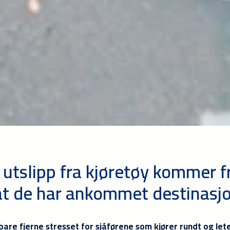
 utslipp fra kjøretøy kommer fr
 at de har ankommet destinasj
 bare fjerne stresset for sjåførene som kjører rundt og let