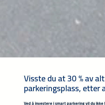
Visste du at 30 % av alt
parkeringsplass, etter
Ved å investere i smart parkering vil du ikke