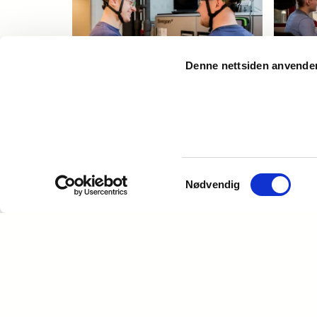
Denne nettsiden anvende
Automasjon
Digi
La de tekniske løsningene virker
Overv
optimalt og energieffektivt
bygge
sammen.
Samtykkevalg
Nødvendig
Slik hjelper vi våre kun