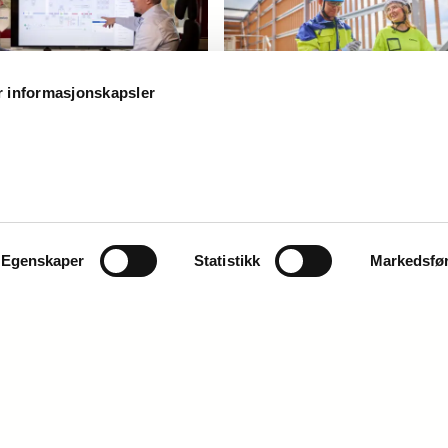
r informasjonskapsler
tal driftstøtte
Energitjenester
åking og optimalisering av
Gi bygget et energiløft!
ts tekniske systemer.
Egenskaper
Statistikk
Markedsfø
der