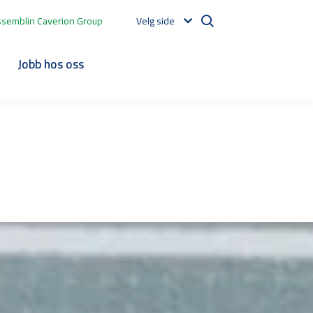
ssemblin Caverion Group
Velg side
t
Jobb hos oss