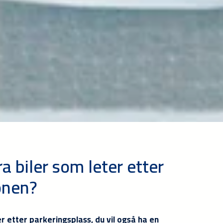
a biler som leter etter
onen?
er etter parkeringsplass, du vil også ha en