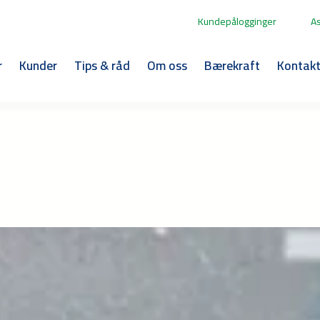
Kundepålogginger
A
r
Kunder
Tips & råd
Om oss
Bærekraft
Kontak