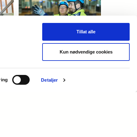
Tillat alle
IKT
Vi leverer smarte og tilpassede
Kun nødvendige cookies
IKT-tjenester.
ring
Detaljer