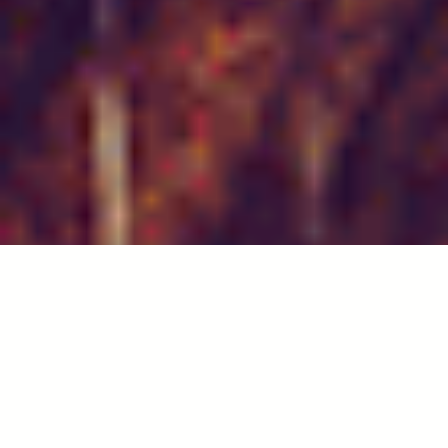
Et komplekst bygg med høyt energiforbruk og utfordringer
med inneklimaet.