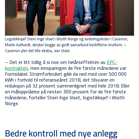
Logistikksjef Stein Inge Viset i Würth Norge og avdelingsleder i Caverion,
Marte Aaltvedt, skryter begge av godt samarbeid bedriftene imellom. –
Caverion yter det lille ekstra, sier Viset.
– Det er litt tidlig å si noe om helårseffekten av
EPC-
kontrakten
, men innsparingen de fire første månedene var
formidabel. Strømforbruket gikk da ned med over 500 000
kWh i forhold til referanseåret 2018, det tilsvarer en
reduksjon på 32 prosent sammenlignet med hele 2018. Eller
en måloppnåelse på nesten 300 prosent for de fire første
månedene, forteller Stein Inge Viset, logistikksjef i Würth
Norge.
Bedre kontroll med nye anlegg