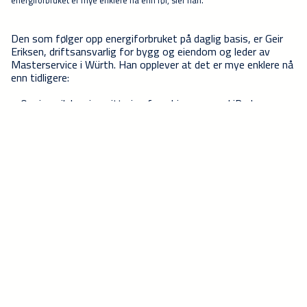
energiforbruket er mye enklere nå enn før, sier han.
Den som følger opp energiforbruket på daglig basis, er Geir
Eriksen, driftsansvarlig for bygg og eiendom og leder av
Masterservice i Würth. Han opplever at det er mye enklere nå
enn tidligere:
– Om jeg vil, kan jeg sitte i sofaen hjemme med iPaden og
følge med på hele systemet. Det tar meg ti minutter å få
overblikket, se på eventuelle feilmeldinger og restarte
systemet. Før måtte vi gå til hvert enkelt anlegg og sjekke
manuelt. Nå kan jeg raskt styre temperatur, ventilasjon og
lys ut fra behov i det enkelte bygget. Det er mye mer
effektivt – i tillegg til at arbeidsmiljøet blir bedre, forteller
Eriksen, som legger til at ingen lenger klager på dårlig luft
eller temperatur.
EPC-kontrakt garanterer
besparelse