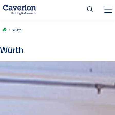
Würth
Würth