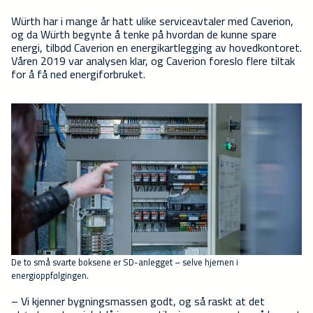
Würth har i mange år hatt ulike serviceavtaler med Caverion,
og da Würth begynte å tenke på hvordan de kunne spare
energi, tilbød Caverion en energikartlegging av hovedkontoret.
Våren 2019 var analysen klar, og Caverion foreslo flere tiltak
for å få ned energiforbruket.
De to små svarte boksene er SD-anlegget – selve hjernen i
energioppfølgingen.
– Vi kjenner bygningsmassen godt, og så raskt at det