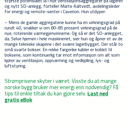
største potensialet lå i nye ventilasjonsaggregater på lageret
og nytt SD-anlegg, forteller Marte Aaltvedt, avdelingsleder
for energi og remote-senter i Caverion. Hun utdyper:
– Mens de gamle aggregatene kunne ha en virkningsgrad på
rundt 40, snakker vi om 80-85 prosent virkningsgrad på de
nye, roterende varmegjenvinnerne. Og så er det SD-anlegget,
da. Selve hjernen i hele maskineriet, sier hun og åpner et av de
mange tekniske skapene i det svære lagerbygget. Der står to
små svarte bokser. En rekke fargerike kabler er koblet til
boksene, som kontinuerlig tar imot informasjon om alt som
kjører av ventilasjon, oppvarming og nedkjøling, lys- og
luftstyring.
Strømprisene skyter i været. Visste du at mange
norske bygg bruker mer energi enn nødvendig? Få
tips til enkle tiltak du kan gjøre selv.
Last ned
gratis eBok