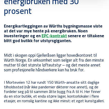
energibruken med 30
prosent
Energikartleggingen av Würths bygningsmasse viste
at det var mye hente på energibruken. Noen
investeringer og en
EPC-kontrakt
senere er tiltakene
blitt god butikk for utstyrsgiganten.
Midt i skogen oppi Gjelleråsen ligger hovedkontoret til
Würth Norge. En virksomhet som selger alt fra den minste
mutter til det største løfteutstyr – og det meste annet
som profesjonelle håndverkere kan ha bruk for.
I Morteveien 12 har rundt 150 Würth-ansatte sitt daglige
tilholdssted (når ikke pandemier dikterer noe annet), og de
fordeler seg på til sammen åtte bygg fra A til H. Her finner
du en stor butikk, et enda større lager, kontorlokaler i flere
etasjer, en romslig kantine og ikke minst: et eget kunstgalleri.