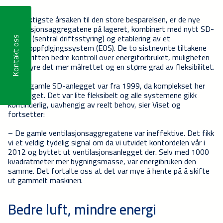
Den viktigste årsaken til den store besparelsen, er de nye
ventilasjonsaggregatene på lageret, kombinert med nytt SD-
anlegg (sentral driftsstyring) og etablering av et
Kontakt oss
energioppfølgingssystem (EOS). De to sistnevnte tiltakene
gir bedriften bedre kontroll over energiforbruket, muligheten
til å styre det mer målrettet og en større grad av fleksibilitet.
– Det gamle SD-anlegget var fra 1999, da komplekset her
ble bygget. Det var lite fleksibelt og alle systemene gikk
kontinuerlig, uavhengig av reelt behov, sier Viset og
fortsetter:
– De gamle ventilasjonsaggregatene var ineffektive. Det fikk
vi et veldig tydelig signal om da vi utvidet kontordelen vår i
2012 og byttet ut ventilasjonsanlegget der. Selv med 1000
kvadratmeter mer bygningsmasse, var energibruken den
samme. Det fortalte oss at det var mye å hente på å skifte
ut gammelt maskineri.
Bedre luft, mindre energi