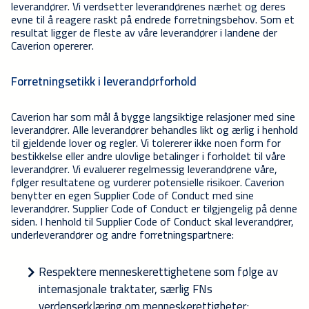
leverandører. Vi verdsetter leverandørenes nærhet og deres
evne til å reagere raskt på endrede forretningsbehov. Som et
resultat ligger de fleste av våre leverandører i landene der
Caverion opererer.
Forretningsetikk i leverandørforhold
Caverion har som mål å bygge langsiktige relasjoner med sine
leverandører. Alle leverandører behandles likt og ærlig i henhold
til gjeldende lover og regler. Vi tolererer ikke noen form for
bestikkelse eller andre ulovlige betalinger i forholdet til våre
leverandører. Vi evaluerer regelmessig leverandørene våre,
følger resultatene og vurderer potensielle risikoer. Caverion
benytter en egen Supplier Code of Conduct med sine
leverandører. Supplier Code of Conduct er tilgjengelig på denne
siden. I henhold til Supplier Code of Conduct skal leverandører,
underleverandører og andre forretningspartnere:
Respektere menneskerettighetene som følge av
internasjonale traktater, særlig FNs
verdenserklæring om menneskerettigheter;