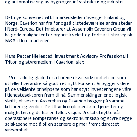
og automatisering av bygninger, infrastruktur og industri.
Det nye konsernet vil bli markedsleder i Sverige, Finland og
Norge. Caverion har fra før også tilstedeværelse andre steder
i Nord-Europa. Det innebærer at Assemblin Caverion Group vil
ha gode muligheter for organisk vekst og fortsatt strategisk
M&A i flere markeder.
Hans Petter Hjellestad, Investment Advisory Professional i
Triton og styremedlem i Caverion, sier:
– Vi er virkelig glade for å forene disse virksomhetene som
utfyller hverandre så godt i et nytt konsern. Vi bygger videre
på de velkjente prinsippene som har styrt investeringene våre
i tjenestesektoren fram til nå. Sammenslåingen er et logisk
skritt, ettersom Assemblin og Caverion bygger på samme
kulturer og verdier. De tilbyr komplementære tjenester og
muligheter, og de har en felles visjon. Vi skal utnytte vår
operasjonelle kompetanse og sektorkunnskap og styre begge
selskapene mot å bli en sterkere og mer fremtidsrettet
virksomhet.