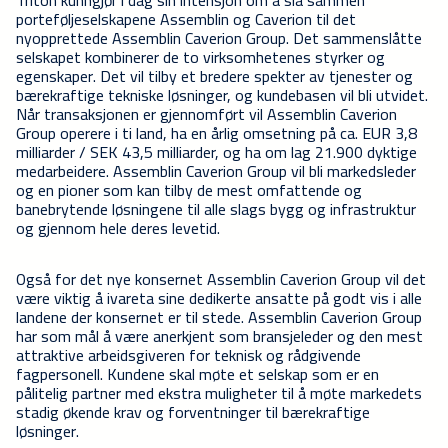
porteføljeselskapene Assemblin og Caverion til det
nyopprettede Assemblin Caverion Group. Det sammenslåtte
selskapet kombinerer de to virksomhetenes styrker og
egenskaper. Det vil tilby et bredere spekter av tjenester og
bærekraftige tekniske løsninger, og kundebasen vil bli utvidet.
Når transaksjonen er gjennomført vil Assemblin Caverion
Group operere i ti land, ha en årlig omsetning på ca. EUR 3,8
milliarder / SEK 43,5 milliarder, og ha om lag 21.900 dyktige
medarbeidere. Assemblin Caverion Group vil bli markedsleder
og en pioner som kan tilby de mest omfattende og
banebrytende løsningene til alle slags bygg og infrastruktur
og gjennom hele deres levetid.
Også for det nye konsernet Assemblin Caverion Group vil det
være viktig å ivareta sine dedikerte ansatte på godt vis i alle
landene der konsernet er til stede. Assemblin Caverion Group
har som mål å være anerkjent som bransjeleder og den mest
attraktive arbeidsgiveren for teknisk og rådgivende
fagpersonell. Kundene skal møte et selskap som er en
pålitelig partner med ekstra muligheter til å møte markedets
stadig økende krav og forventninger til bærekraftige
løsninger.