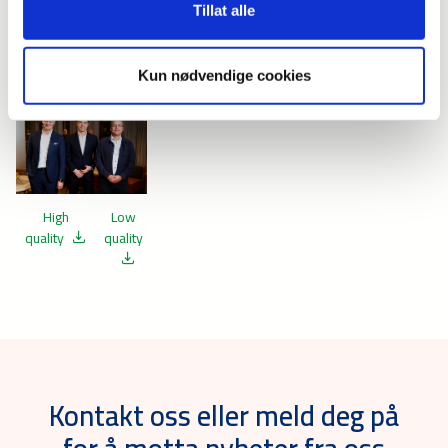
www.triton-partners.com.
Tillat alle
Nedlasting
Kun nødvendige cookies
High
Low
quality
quality
Kontakt oss eller meld deg på