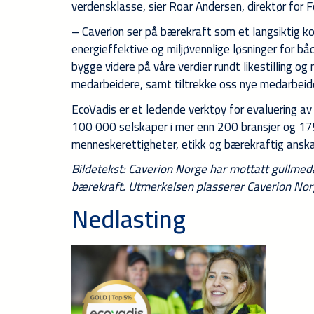
verdensklasse, sier Roar Andersen, direktør for Fo
– Caverion ser på bærekraft som et langsiktig ko
energieffektive og miljøvennlige løsninger for bå
bygge videre på våre verdier rundt likestilling o
medarbeidere, samt tiltrekke oss nye medarbeid
EcoVadis er et ledende verktøy for evaluering av
100 000 selskaper i mer enn 200 bransjer og 175 
menneskerettigheter, etikk og bærekraftig anska
Bildetekst: Caverion Norge har mottatt gullmed
bærekraft. Utmerkelsen plasserer Caverion Norg
Nedlasting