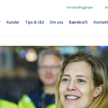
Kundepålogginger
A
r
Kunder
Tips & råd
Om oss
Bærekraft
Kontak