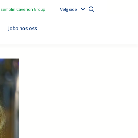
ssemblin Caverion Group
Velg side
t
Jobb hos oss