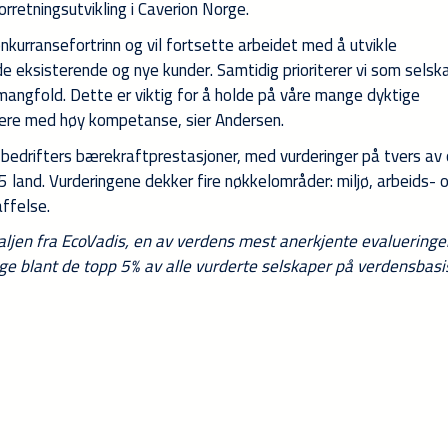
rretningsutvikling i Caverion Norge.
nkurransefortrinn og vil fortsette arbeidet med å utvikle
de eksisterende og nye kunder. Samtidig prioriterer vi som selsk
g mangfold. Dette er viktig for å holde på våre mange dyktige
ere med høy kompetanse, sier Andersen.
 bedrifters bærekraftprestasjoner, med vurderinger på tvers av
land. Vurderingene dekker fire nøkkelområder: miljø, arbeids- 
ffelse.
aljen fra EcoVadis, en av verdens mest anerkjente evalueringe
e blant de topp 5% av alle vurderte selskaper på verdensbasi