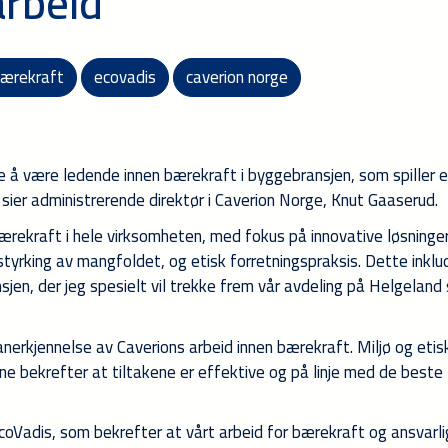
arbeid
ærekraft
ecovadis
caverion norge
te å være ledende innen bærekraft i byggebransjen, som spiller 
 sier administrerende direktør i Caverion Norge, Knut Gaaserud.
bærekraft i hele virksomheten, med fokus på innovative løsninger
tyrking av mangfoldet, og etisk forretningspraksis. Dette inklu
sjen, der jeg spesielt vil trekke frem vår avdeling på Helgeland
 anerkjennelse av Caverions arbeid innen bærekraft. Miljø og etis
tene bekrefter at tiltakene er effektive og på linje med de beste
coVadis, som bekrefter at vårt arbeid for bærekraft og ansvarlig