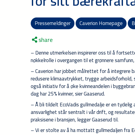
for sitt bærekraft
Pressemeldinger
Caverion Homepage
B
share
– Denne utmerkelsen inspirerer oss til å fortset
nøkkelrolle i overgangen til et grønnere samfunn,
– Caverion har jobbet målrettet for å integrere 
redusere klimaavtrykket, trygge arbeidsforhold, s
også initiativ for å øke kvinneandelen i byggebran
dag har 25% kvinner, sier Gaaserud.
– Å bli tildelt EcoVadis gullmedalje er en tydelig
ansvarlighet står sentralt i vår drift, og resulta
praksisene i bransjen, legger Gaaserud til.
– Vi er stolte av å ha mottatt gullmedaljen fra E