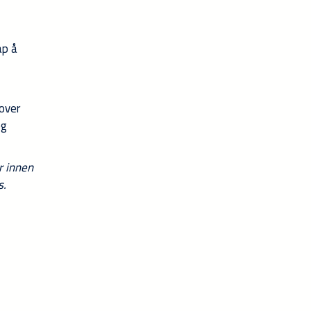
ap å
 over
og
r innen
s.