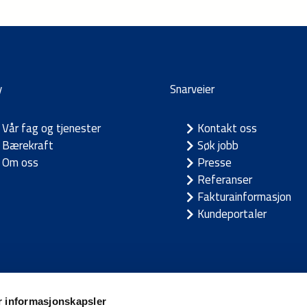
y
Snarveier
Vår fag og tjenester
Kontakt oss
Bærekraft
Søk jobb
Om oss
Presse
Referanser
Fakturainformasjon
Kundeportaler
a
/
Litauen
/
Sverige
/
Tyskland
/
Østerrike
r informasjonskapsler