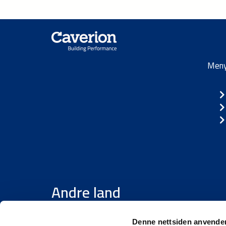
Men
Andre land
Group
/
Danmark
/
Estland
/
Finland
/
Latvi
Denne nettsiden anvende