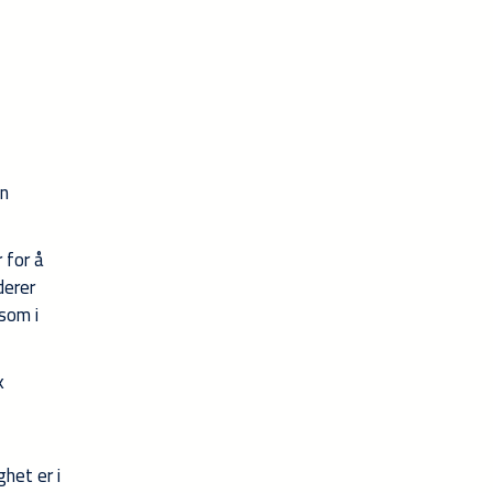
en
 for å
derer
 som i
k
het er i