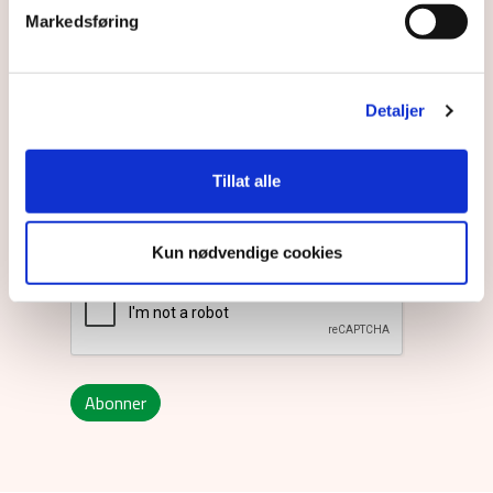
Markedsføring
Detaljer
Norwegian
Tillat alle
Ved å sende inn dette skjemaet godtar
du
våre vilkår og betingelser.
Kun nødvendige cookies
Abonner