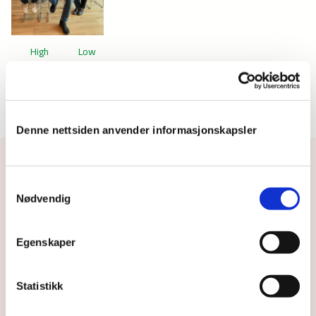
High
Low
quality
quality
Denne nettsiden anvender informasjonskapsler
Kontakt oss eller meld deg på
Samtykkevalg
Nødvendig
for å motta nyheter fra oss
Egenskaper
Abonner på Nyheter fra oss
Statistikk