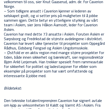
velkommen til oss, sier Knut Gaaserud, adm. dir. for Caverion
Norge.
– Som tidligere ansatt i Caverion kjenner vi lederen av
selskapet godt, og vi setter pris på muligheten til å jobbe
sammen igjen. Dette betyr en ytterligere styrking av vårt
team i Askim, sier Jens Håkon Aamodt, leder for Caverion
Askim.
Caverion har med dette 73 ansatte i Askim. Foruten Askim er
Sarpsborg og Fredrikstad de største avdelingene i distriktet.
Caverion har levert ulike tjenester til prosjekter som Oppegård
Rådhus, Eidsberg Fengsel og Askim Ungdomsskole.
– Østfold er en aktiv region med mange større prosjekter for
tiden, både innen sikkerhet og bærekraft, sier regionsdirektør
Bjørn Arild Lerjemark. Han trekker spesielt frem rammeavtale
for sikkerhet for politiet og ladestasjoner for elbiler som
eksempler på prosjekter som har vært omfattende og
interessante å jobbe med.
Bildetekst:
Den tekniske totalentreprenøren Caverion har signert avtale
om kjøp av virksomheten til Kaldt og Varmt AS i Askim. Fra