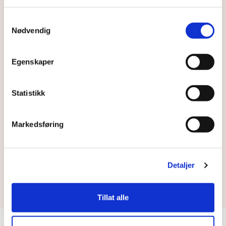
Samtykkevalg
Nødvendig
Norwegian
Egenskaper
Ved å sende inn dette skjemaet godtar
du
våre vilkår og betingelser.
Statistikk
Markedsføring
Abonner
Detaljer
Tillat alle