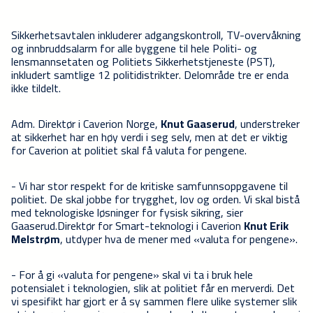
Sikkerhetsavtalen inkluderer adgangskontroll, TV-overvåkning
og innbruddsalarm for alle byggene til hele Politi- og
lensmannsetaten og Politiets Sikkerhetstjeneste (PST),
inkludert samtlige 12 politidistrikter. Delområde tre er enda
ikke tildelt.
Adm. Direktør i Caverion Norge,
Knut Gaaserud
, understreker
at sikkerhet har en høy verdi i seg selv, men at det er viktig
for Caverion at politiet skal få valuta for pengene.
- Vi har stor respekt for de kritiske samfunnsoppgavene til
politiet. De skal jobbe for trygghet, lov og orden. Vi skal bistå
med teknologiske løsninger for fysisk sikring, sier
Gaaserud.Direktør for Smart-teknologi i Caverion
Knut Erik
Melstrøm
, utdyper hva de mener med «valuta for pengene».
- For å gi «valuta for pengene» skal vi ta i bruk hele
potensialet i teknologien, slik at politiet får en merverdi. Det
vi spesifikt har gjort er å sy sammen flere ulike systemer slik