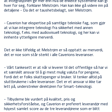
at integrasjonen gir mer enn hva de enkelte systemene kan gi
hver for seg, forklarer Melstrøm. Han kan ikke gå videre inn på
detaljene - Da det er taushetsbelagt, sier Melstrøm.
- Caverion har ekspertise på samtlige tekniske fag, som gjør
at vi kan integrere teknologi fra sikkerhet med annen
teknologi, f.eks. med audiovisuell teknologi, og her kan vi
innhente ytterligere merverdi.
Det er ikke tilfeldig at Melstrøm er så opptatt av merverdi,
det er noe som står sterkt i alle Caverions leveranser.
- Vårt tankesett er at når vi leverer til det offentlige så har vi
et særskilt ansvar til å gi mest mulig valuta for pengene,
fordi det er folks skattepenger vi bruker. Vi tenker alltid på
sluttbrukerne i våre leveranser. Det er et ansvar vi ikke tar
lett på, understreker direktøren for Smart-teknologi.
- Tilbyderne ble vurdert på kvalitet, pris og
sikkerhetsforståelse, og Caverion er preferert leverandør med
høyest samlet score av de tre leverandørene som er blitt