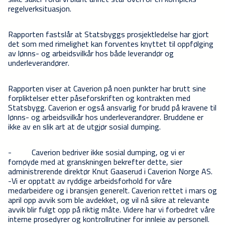
regelverksituasjon.
Rapporten fastslår at Statsbyggs prosjektledelse har gjort
det som med rimelighet kan forventes knyttet til oppfølging
av lønns- og arbeidsvilkår hos både leverandør og
underleverandører.
Rapporten viser at Caverion på noen punkter har brutt sine
forpliktelser etter påseforskriften og kontrakten med
Statsbygg. Caverion er også ansvarlig for brudd på kravene til
lønns- og arbeidsvilkår hos underleverandører. Bruddene er
ikke av en slik art at de utgjør sosial dumping.
-
Caverion bedriver ikke sosial dumping, og vi er
fornøyde med at granskningen bekrefter dette, sier
administrerende direktør Knut Gaaserud i Caverion Norge AS.
-Vi er opptatt av ryddige arbeidsforhold for våre
medarbeidere og i bransjen generelt. Caverion rettet i mars og
april opp avvik som ble avdekket, og vil nå sikre at relevante
avvik blir fulgt opp på riktig måte. Videre har vi forbedret våre
interne prosedyrer og kontrollrutiner for innleie av personell.