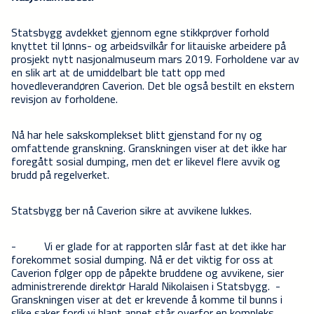
Statsbygg avdekket gjennom egne stikkprøver forhold
knyttet til lønns- og arbeidsvilkår for litauiske arbeidere på
prosjekt nytt nasjonalmuseum mars 2019. Forholdene var av
en slik art at de umiddelbart ble tatt opp med
hovedleverandøren Caverion. Det ble også bestilt en ekstern
revisjon av forholdene.
Nå har hele sakskomplekset blitt gjenstand for ny og
omfattende granskning. Granskningen viser at det ikke har
foregått sosial dumping, men det er likevel flere avvik og
brudd på regelverket.
Statsbygg ber nå Caverion sikre at avvikene lukkes.
-
Vi er glade for at rapporten slår fast at det ikke har
forekommet sosial dumping. Nå er det viktig for oss at
Caverion følger opp de påpekte bruddene og avvikene, sier
administrerende direktør Harald Nikolaisen i Statsbygg. -
Granskningen viser at det er krevende å komme til bunns i
slike saker fordi vi blant annet står overfor en kompleks