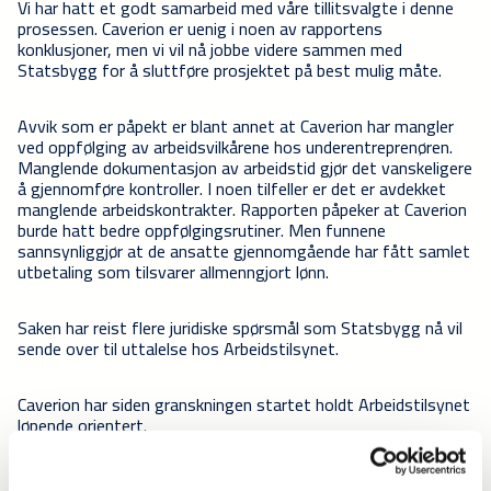
Vi har hatt et godt samarbeid med våre tillitsvalgte i denne
prosessen. Caverion er uenig i noen av rapportens
konklusjoner, men vi vil nå jobbe videre sammen med
Statsbygg for å sluttføre prosjektet på best mulig måte.
Avvik som er påpekt er blant annet at Caverion har mangler
ved oppfølging av arbeidsvilkårene hos underentreprenøren.
Manglende dokumentasjon av arbeidstid gjør det vanskeligere
å gjennomføre kontroller. I noen tilfeller er det er avdekket
manglende arbeidskontrakter. Rapporten påpeker at Caverion
burde hatt bedre oppfølgingsrutiner. Men funnene
sannsynliggjør at de ansatte gjennomgående har fått samlet
utbetaling som tilsvarer allmenngjort lønn.
Saken har reist flere juridiske spørsmål som Statsbygg nå vil
sende over til uttalelse hos Arbeidstilsynet.
Caverion har siden granskningen startet holdt Arbeidstilsynet
løpende orientert.
Granskningsrapporten er utarbeidet for Statsbygg av