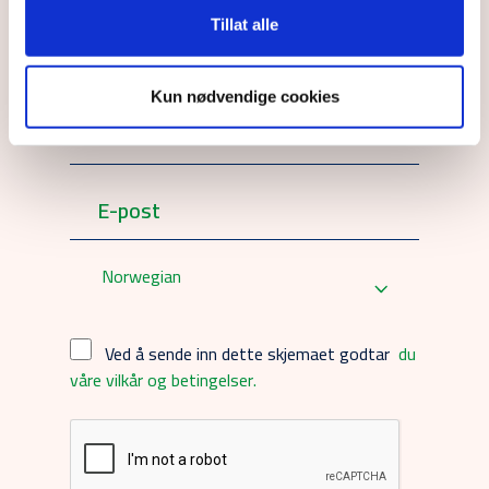
Andersen, mobil: +47 908 30 310, e-
post: roar.andersen@caverion.com
Tillat alle
Abonner på Nyheter fra oss
Kun nødvendige cookies
Norwegian
Ved å sende inn dette skjemaet godtar
du
våre vilkår og betingelser.