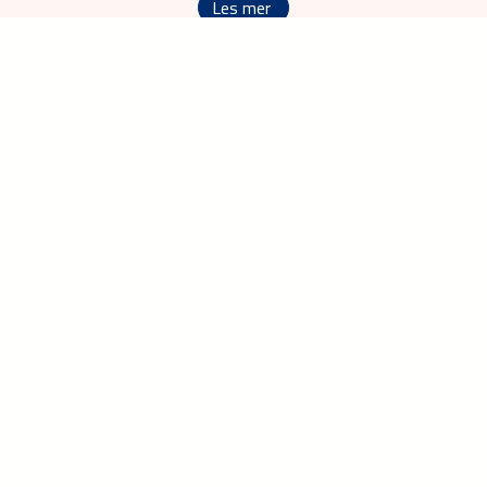
Les mer
{ "Value": "You must accept marketing cookies to view the
content" }.
{ "Value": "Accept marketing cookies" }
{ "Value": "here" }