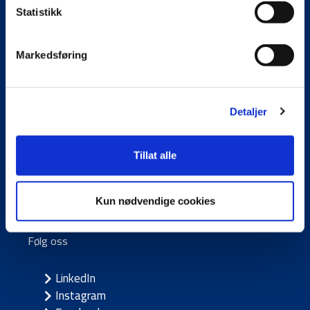
Statistikk
Snarveier
Markedsføring
Kontakt oss
Søk jobb
Detaljer
Presse
Referanser
Fakturainformasjon
Tillat alle
Kundeportaler
Kun nødvendige cookies
Følg oss
LinkedIn
Instagram