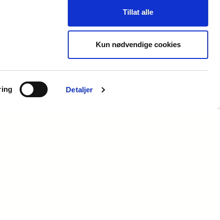
Tillat alle
FILTRER
Relevans
Kun nødvendige cookies
ring
Detaljer
Referanser
Slik har vi hjulpet noen av våre kunder