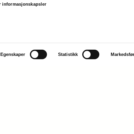
r informasjonskapsler
Egenskaper
Statistikk
Markedsfø
Jobb i Caverion
Vi du bli en av folka våre?