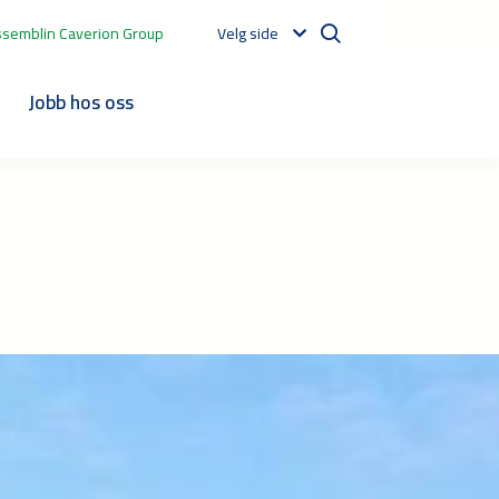
ssemblin Caverion Group
Velg side
t
Jobb hos oss