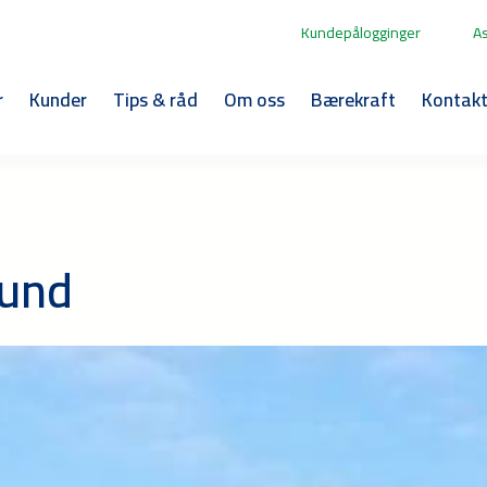
Kundepålogginger
A
r
Kunder
Tips & råd
Om oss
Bærekraft
Kontak
sund