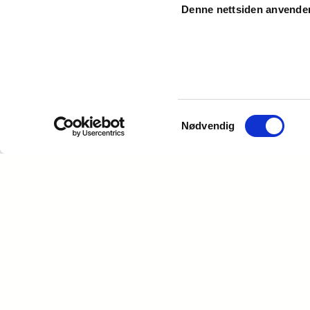
Denne nettsiden anvende
Samtykkevalg
Nødvendig
Oversikt over våre tjenester
Vil du ha et smart bygg eller anlegg? Vi hjelper
deg med å nå dine mål.