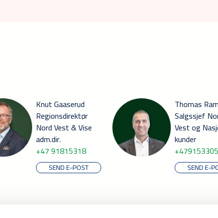
Knut Gaaserud
Thomas Ra
Regionsdirektør
Salgssjef No
Nord Vest & Vise
Vest og Nasj
adm.dir.
kunder
+47 91815318
+47915330
SEND E-POST
SEND E-P