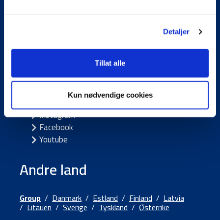
Referanser
Fakturainformasjon
Kundeportaler
Detaljer
Tillat alle
Følg oss
Kun nødvendige cookies
LinkedIn
Instagram
Facebook
Youtube
Andre land
Group
/
Danmark
/
Estland
/
Finland
/
Latvia
/
Litauen
/
Sverige
/
Tyskland
/
Østerrike