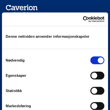
Meny
Denne nettsiden anvender informasjonskapsler
Vår fag og tjenester
Bærekraft
Om oss
Samtykkevalg
Nødvendig
Egenskaper
Snarveier
Kontakt oss
Statistikk
Søk jobb
Presse
Markedsføring