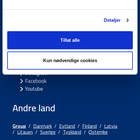
Referanser
Fakturainformasjon
Kundeportaler
Detaljer
Tillat alle
Følg oss
Kun nødvendige cookies
LinkedIn
Instagram
Facebook
Youtube
Andre land
Group
/
Danmark
/
Estland
/
Finland
/
Latvia
/
Litauen
/
Sverige
/
Tyskland
/
Østerrike