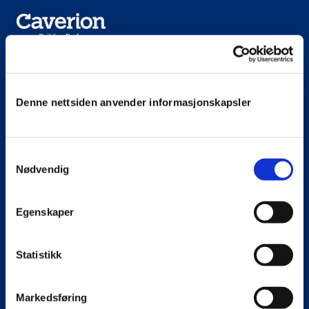
Meny
Denne nettsiden anvender informasjonskapsler
Vår fag og tjenester
Bærekraft
Om oss
Samtykkevalg
Nødvendig
Egenskaper
Snarveier
Kontakt oss
Statistikk
Søk jobb
Presse
Markedsføring