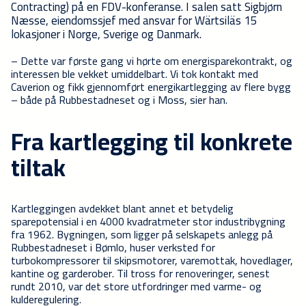
Contracting) på en FDV-konferanse. I salen satt Sigbjørn
Næsse, eiendomssjef med ansvar for Wärtsiläs 15
lokasjoner i Norge, Sverige og Danmark.
– Dette var første gang vi hørte om energisparekontrakt, og
interessen ble vekket umiddelbart. Vi tok kontakt med
Caverion og fikk gjennomført energikartlegging av flere bygg
– både på Rubbestadneset og i Moss, sier han.
Fra kartlegging til konkrete
tiltak
Kartleggingen avdekket blant annet et betydelig
sparepotensial i en 4000 kvadratmeter stor industribygning
fra 1962. Bygningen, som ligger på selskapets anlegg på
Rubbestadneset i Bømlo, huser verksted for
turbokompressorer til skipsmotorer, varemottak, hovedlager,
kantine og garderober. Til tross for renoveringer, senest
rundt 2010, var det store utfordringer med varme- og
kulderegulering.