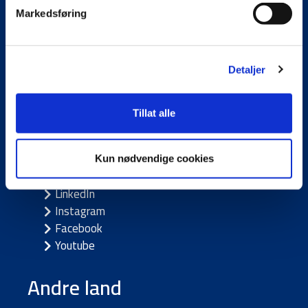
Kontakt oss
Søk jobb
Markedsføring
Presse
Referanser
Fakturainformasjon
Detaljer
Kundeportaler
Tillat alle
Følg oss
Kun nødvendige cookies
LinkedIn
Instagram
Facebook
Youtube
Andre land