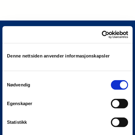
Meny
Denne nettsiden anvender informasjonskapsler
Vår fag og tjenester
Bærekraft
Samtykkevalg
Nødvendig
Om oss
Egenskaper
Snarveier
Statistikk